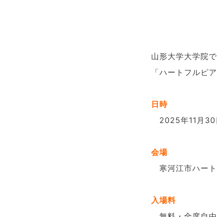
山形大学大学院で
「ハートフルピア
日時
2025
年
11
月
30
会場
寒河江市ハート
入場料
無料・全席自由