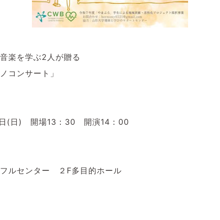
音楽を学ぶ
2
人が贈る
ノコンサート」
日
(
日
)
開場
13
：
30
開演
14
：
00
フルセンター ２
F
多目的ホール